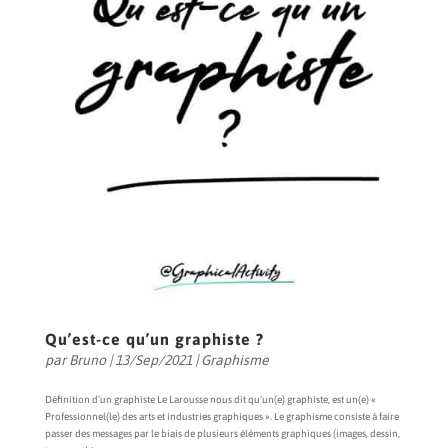
Qu’est-ce qu’un graphiste ?
par
Bruno
|
13/Sep/2021
|
Graphisme
Définition d’un graphiste Le Larousse nous dit qu’un(e) graphiste, est un(e) «
Professionnel(le) des arts et industries graphiques ». Le graphisme consiste à faire
passer des messages par le biais de plusieurs éléments graphiques (images, dessin,