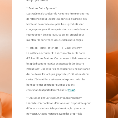
nos projets textiles.
**Pantone Color Systems**
Les systèmes de couleur de Pantone offrent une norme
de référence pour les professionnels de la mode, des
textiles et des articles souples. Leurs produits sont
conçus pour garantir une précision maximale dans la
reproduction des couleurs, ce qui est crucial pour
maintenir la cohérence visuelle dans nos designs.
**Fashion, Home + Interiors (FHI) Color System**
Le système de couleur FHI se concentre sur la Carte
d’Échantillons Pantone. Ces cartes sont élaborées selon
les spécifications les plus exigeantes de l’industrie,
garantissant une solidité des couleurs et une constance
des couleurs. En tant que graphistes, l’utilisation de ces
cartes d’échantillons est essentielle pour choisir les
bonnes teintes et garantir que nos designs
correspondent parfaitement à notre
vision
.
**Utilisation des Cartes d’Échantillons Pantone**
Les cartes d’échantillons Pantone sont disponibles pour
différents matériaux tels que le coton, le nylon et le
polyester. Chaque matériau ayant des propriétés