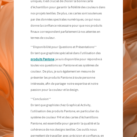
uniques, il est crucial de choisir la bonne carte
d’échantillon pour garantir la fidélité des couleurs dans
nos projets textiles. De plus, ces cartes sont soutenues
par des données spectrales numériques, ce qui nous
donne la confiance nécessaire pour que nos produits
finaux correspondent parfaitement à nos attentes en
termes de couleur.
**Disponibilité pour Questions et Présentations**
En tant que graphiste spécialisé dans l’utilisation des
produits Pantone
, je suis disponible pour répondre à
toutes vos questions sur Pantone et ses systèmes de
couleur. De plus, je suis également en mesure de
présenter les produits Pantone à toute personne
intéressée, afin de partager notre expertise et notre
passion pour la couleur et le design.
**Conclusion**
En tant que graphiste chez Graphical Activity,
l’utilisation des produits Pantone, en particulier du
système de couleur FHI et des cartes d’échantillons
Pantone, est essentielle pour garantir la qualité et la
cohérence de nos designs textiles. Ces outils nous
permettent de travailler avec précision et confiance, en