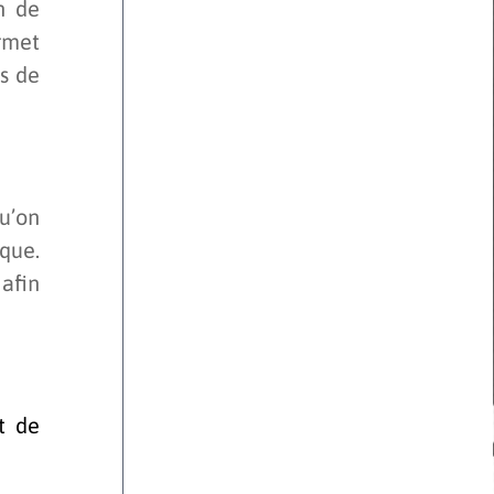
n de
rmet
rs de
qu’on
ique.
 afin
it de