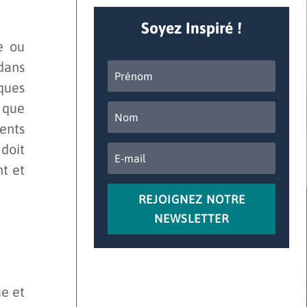
Soyez Inspiré !
e ou
ans
ques
n que
ents
doit
nt et
REJOIGNEZ NOTRE
NEWSLETTER
ue et