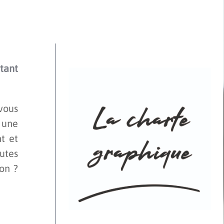
tant
vous
z une
t et
outes
on ?