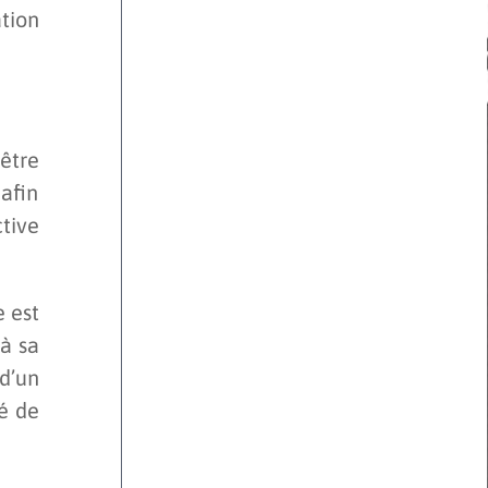
tion
’être
afin
ctive
e est
à sa
 d’un
té de