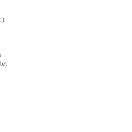
.).
e
let