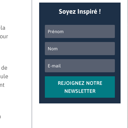
Soyez Inspiré !
ela
pour
 de
eule
REJOIGNEZ NOTRE
nt
NEWSLETTER
n