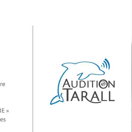
tre
IE »
ses