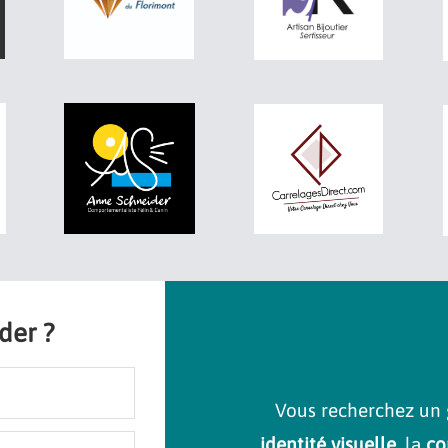
ider ?
Vous recherchez un 
identité visuelle
, la
co