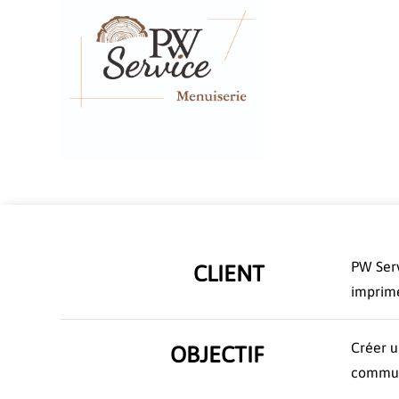
PW Serv
CLIENT
imprimé
Créer u
OBJECTIF
communi