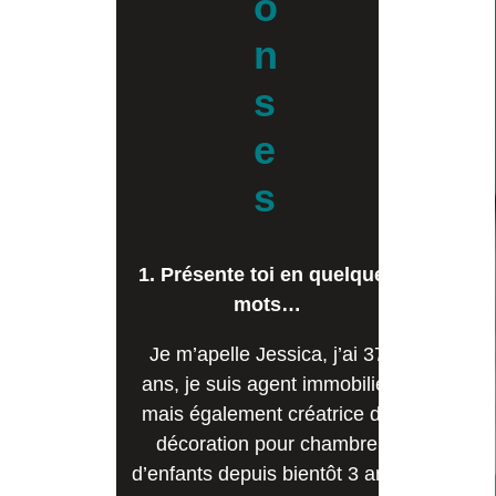
o
n
s
e
s
1. Présente toi en quelques
mots…
Je m’apelle Jessica, j’ai 37
ans, je suis agent immobilier
mais également créatrice de
décoration pour chambre
d’enfants depuis bientôt 3 ans.