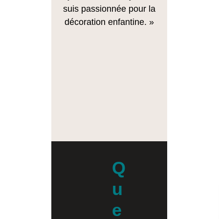
suis passionnée pour la
décoration enfantine. »
Q
u
e