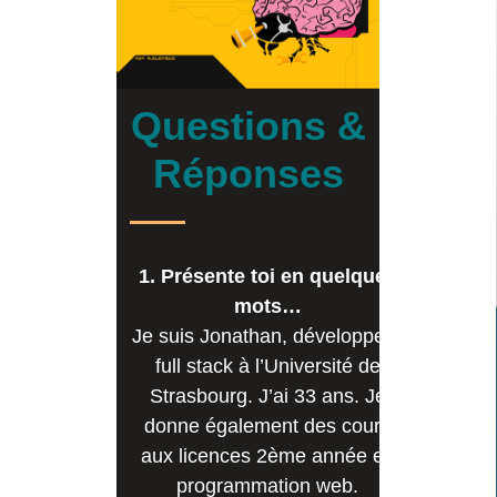
Questions &
Réponses
1. Présente toi en quelques
mots…
Je suis Jonathan, développeur
full stack à l’Université de
Strasbourg. J’ai 33 ans. Je
donne également des cours
aux licences 2ème année en
programmation web.